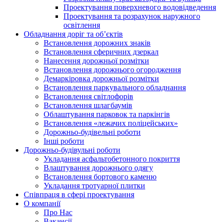
Проектування поверхневого водовідведення
Проектування та розрахунок наружного
освітлення
Обладнання доріг та об’єктів
Встановлення дорожних знаків
Встановлення сферичних дзеркал
Нанесення дорожньої розмітки
Встановлення дорожнього огородження
Демаркіровка дорожньої розмітки
Встановлення паркувального обладнання
Встановлення світлофорів
Встановлення шлагбаумів
Облаштування парковок та паркінгів
Встановлення «лежачих поліцейських»
Дорожньо-будівельні роботи
Інші роботи
Дорожньо-будівульні роботи
Укладання асфальтобетонного покриття
Влаштування дорожнього одягу
Встановлення бортового каменю
Укладання тротуарної плитки
Співпраця в сфері проектування
О компанії
Про Нас
Вакансії