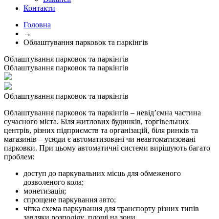
Контакти
Головна
→
Облаштування парковок та паркінгів
Облаштування парковок та паркінгів
Облаштування парковок та паркінгів
Облаштування парковок та паркінгів
Облаштування парковок та паркінгів – невід’ємна частина
сучасного міста. Біля житлових будинків, торгівельних
центрів, різних підприємств та організацій, біля ринків та
магазинів – усюди є автоматизовані чи неавтоматизовані
парковки. При цьому автоматичні системи вирішують багато
проблем:
доступ до паркувальних місць для обмеженого
дозволеного кола;
монетизація;
спрощене паркування авто;
чітка схема паркування для транспорту різних типів
завдяки розподілу площі на зони.