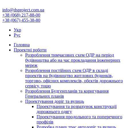
info@dsproject.com.ua
+38 (068) 217-88-00
+38 (067) 455-38-80
Укр
Рус
Головна
Проектні роботи
Розроблення тимчасових схем ОДР на період
будівництва або на час прокладання інженерних
мереж
Розроблення постійних схем ОДР в складі
проектів на будівництво житлових будинків,
торгово- офісних комплексів, обєктів дорожнього
сервісу, тощо
Розроблення Будгенпланів та коригування
Генеральних планів
Проектування доріг та вулиць
Проектування та розрахунок конструкції
дорожнього одягу
Проектування продольного та поперечного
профілів
Розробка плану трас автодоріг та вулиць