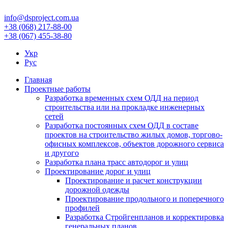
info@dsproject.com.ua
+38 (068) 217-88-00
+38 (067) 455-38-80
Укр
Рус
Главная
Проектные работы
Разработка временных схем ОДД на период
строительства или на прокладке инженерных
сетей
Разработка постоянных схем ОДД в составе
проектов на строительство жилых домов, торгово-
офисных комплексов, объектов дорожного сервиса
и другого
Разработка плана трасс автодорог и улиц
Проектирование дорог и улиц
Проектирование и расчет конструкции
дорожной одежды
Проектирование продольного и поперечного
профилей
Разработка Стройгенпланов и корректировка
генеральных планов