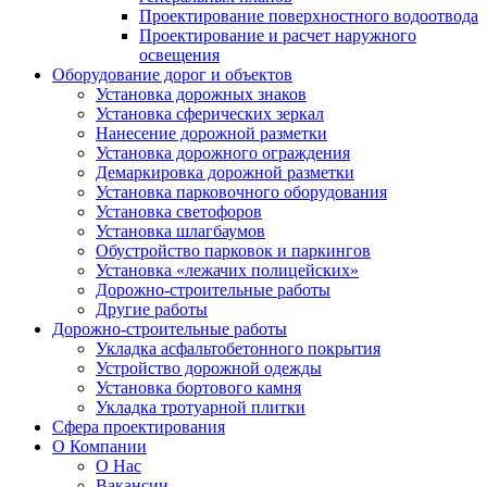
Проектирование поверхностного водоотвода
Проектирование и расчет наружного
освещения
Оборудование дорог и объектов
Установка дорожных знаков
Установка сферических зеркал
Нанесение дорожной разметки
Установка дорожного ограждения
Демаркировка дорожной разметки
Установка парковочного оборудования
Установка светофоров
Установка шлагбаумов
Обустройство парковок и паркингов
Установка «лежачих полицейских»
Дорожно-строительные работы
Другие работы
Дорожно-строительные работы
Укладка асфальтобетонного покрытия
Устройство дорожной одежды
Установка бортового камня
Укладка тротуарной плитки
Сфера проектирования
О Компании
О Нас
Вакансии