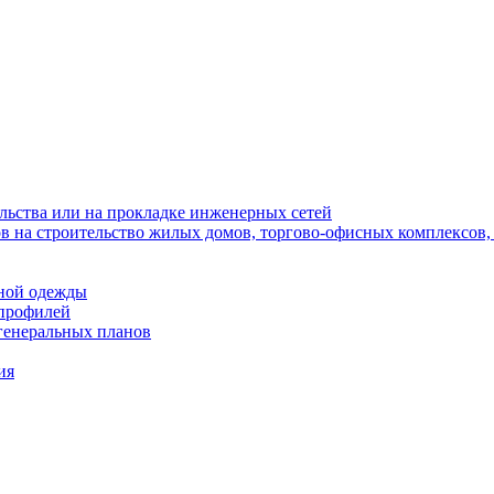
льства или на прокладке инженерных сетей
в на строительство жилых домов, торгово-офисных комплексов,
жной одежды
 профилей
генеральных планов
ия