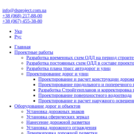
info@dsproject.com.ua
+38 (068) 217-88-00
+38 (067) 455-38-80
Укр
Рус
Главная
Проектные работы
Разработка временных схем ОДД на период строите
Разработка постоянных схем ОДД в составе проекто
Разработка плана трасс автодорог и улиц
Проектирование дорог и улиц
Проектирование и расчет конструкции доро
Проектирование продольного и поперечного
Разработка Стройгенпланов и корректировка 
Проектирование поверхностного водоотвода
Проектирование и расчет наружного освещен
Оборудование дорог и объектов
Установка дорожных знаков
Установка сферических зеркал
Нанесение дорожной разметки
Установка дорожного ограждения
Демаркировка дорожной разметки