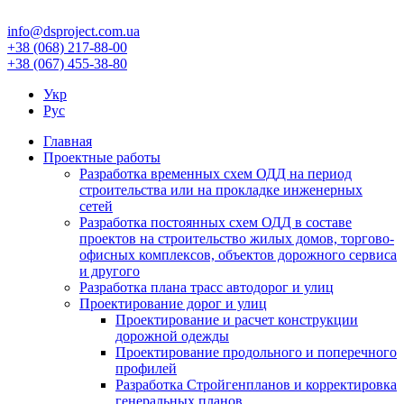
info@dsproject.com.ua
+38 (068) 217-88-00
+38 (067) 455-38-80
Укр
Рус
Главная
Проектные работы
Разработка временных схем ОДД на период
строительства или на прокладке инженерных
сетей
Разработка постоянных схем ОДД в составе
проектов на строительство жилых домов, торгово-
офисных комплексов, объектов дорожного сервиса
и другого
Разработка плана трасс автодорог и улиц
Проектирование дорог и улиц
Проектирование и расчет конструкции
дорожной одежды
Проектирование продольного и поперечного
профилей
Разработка Стройгенпланов и корректировка
генеральных планов