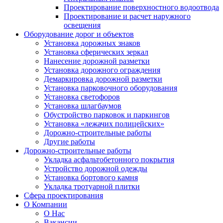
Проектирование поверхностного водоотвода
Проектирование и расчет наружного
освещения
Оборудование дорог и объектов
Установка дорожных знаков
Установка сферических зеркал
Нанесение дорожной разметки
Установка дорожного ограждения
Демаркировка дорожной разметки
Установка парковочного оборудования
Установка светофоров
Установка шлагбаумов
Обустройство парковок и паркингов
Установка «лежачих полицейских»
Дорожно-строительные работы
Другие работы
Дорожно-строительные работы
Укладка асфальтобетонного покрытия
Устройство дорожной одежды
Установка бортового камня
Укладка тротуарной плитки
Сфера проектирования
О Компании
О Нас
Вакансии